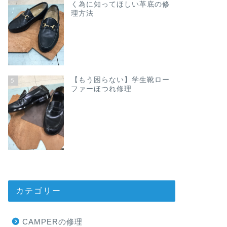
く為に知ってほしい革底の修
理方法
【もう困らない】学生靴ロー
5
ファーほつれ修理
カテゴリー
CAMPERの修理