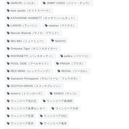
HARUTA（ハルタ）
JIMMY CHOO（ジミー・チュウ）
kate spade（ケイトスペード）
KATHARINE HAMNETT（キャサリンハムネット）
LANVIN（ランバン）
madras（マドラス）
Manolo Blahnik（マノロ・ブラニク）
MIU MIU（ミューミュー）
NUOVO
Onitsuka Tiger（オニツカタイガー）
PANTANETTI（パンタネッティ）
pellico（ペリーコ）
POOL SIDE（プールサイド）
PRADA（プラダ）
RED WING（レッドウィング）
REGAL（リーガル）
Salvatore Ferragamo（サルバトーレ・フェラガモ）
SCOTCH GRAIN（スコッチグレイン）
tricker's（トリッカーズ）
YANKO（ヤンコ）
ウィンリペア光が丘
ウィンリペア南浦和
ウィンリペア多摩センター
ウィンリペア大井
ウィンリペア宮原
ウィンリペア川口
ウィンリペア所沢
ウィンリペア曳舟