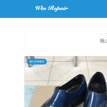
― 
靴
靴の内側修理