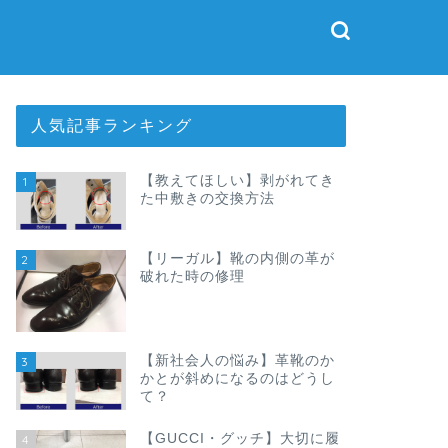
人気記事ランキング
【教えてほしい】剥がれてき
1
た中敷きの交換方法
【リーガル】靴の内側の革が
2
破れた時の修理
【新社会人の悩み】革靴のか
3
かとが斜めになるのはどうし
て？
【GUCCI・グッチ】大切に履
4