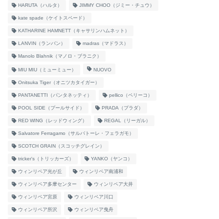
HARUTA（ハルタ）
JIMMY CHOO（ジミー・チュウ）
kate spade（ケイトスペード）
KATHARINE HAMNETT（キャサリンハムネット）
LANVIN（ランバン）
madras（マドラス）
Manolo Blahnik（マノロ・ブラニク）
MIU MIU（ミューミュー）
NUOVO
Onitsuka Tiger（オニツカタイガー）
PANTANETTI（パンタネッティ）
pellico（ペリーコ）
POOL SIDE（プールサイド）
PRADA（プラダ）
RED WING（レッドウィング）
REGAL（リーガル）
Salvatore Ferragamo（サルバトーレ・フェラガモ）
SCOTCH GRAIN（スコッチグレイン）
tricker's（トリッカーズ）
YANKO（ヤンコ）
ウィンリペア光が丘
ウィンリペア南浦和
ウィンリペア多摩センター
ウィンリペア大井
ウィンリペア宮原
ウィンリペア川口
ウィンリペア所沢
ウィンリペア曳舟