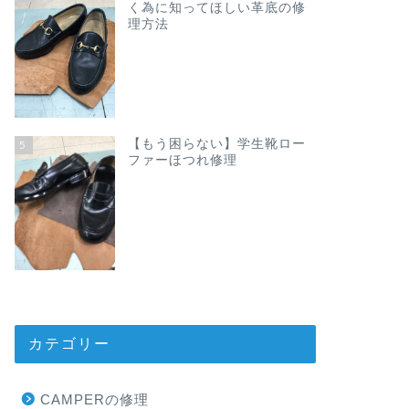
く為に知ってほしい革底の修
理方法
【もう困らない】学生靴ロー
5
ファーほつれ修理
カテゴリー
CAMPERの修理