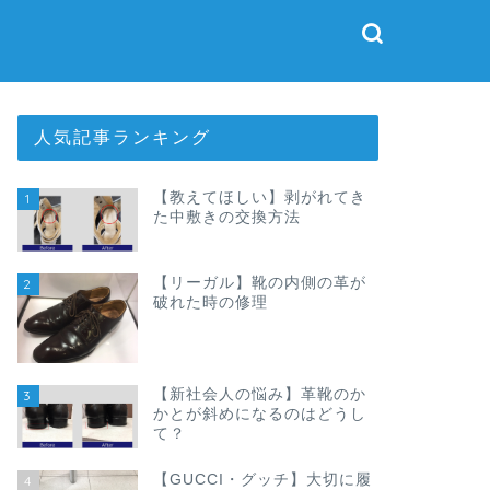
人気記事ランキング
【教えてほしい】剥がれてき
1
た中敷きの交換方法
【リーガル】靴の内側の革が
2
破れた時の修理
【新社会人の悩み】革靴のか
3
かとが斜めになるのはどうし
て？
【GUCCI・グッチ】大切に履
4