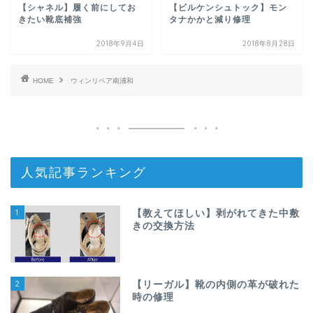
【シャネル】履く前にしてお
【ビルケンシュトック】モン
きたい靴底補強
タナかかと減り修理
2018年9月4日
2018年8月28日
HOME
ウィンリペア南浦和
人気記事ランキング
1
【教えてほしい】剥がれてきた中敷
きの交換方法
2
【リーガル】靴の内側の革が破れた
時の修理