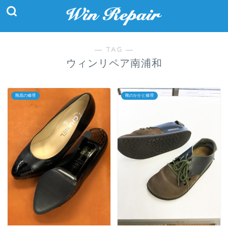
― TAG ―
ウィンリペア南浦和
靴底の修理
靴のかかと修理