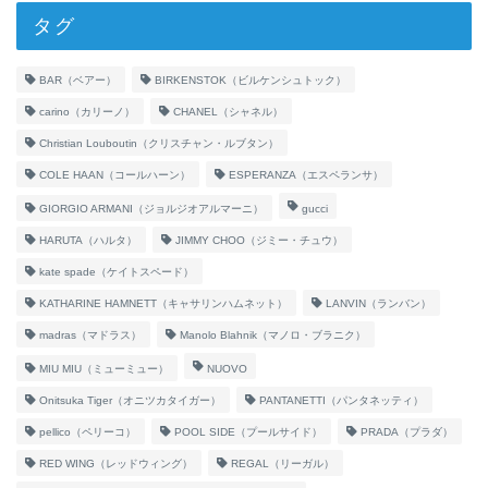
タグ
BAR（ベアー）
BIRKENSTOK（ビルケンシュトック）
carino（カリーノ）
CHANEL（シャネル）
Christian Louboutin（クリスチャン・ルブタン）
COLE HAAN（コールハーン）
ESPERANZA（エスペランサ）
GIORGIO ARMANI（ジョルジオアルマーニ）
gucci
HARUTA（ハルタ）
JIMMY CHOO（ジミー・チュウ）
kate spade（ケイトスペード）
KATHARINE HAMNETT（キャサリンハムネット）
LANVIN（ランバン）
madras（マドラス）
Manolo Blahnik（マノロ・ブラニク）
MIU MIU（ミューミュー）
NUOVO
Onitsuka Tiger（オニツカタイガー）
PANTANETTI（パンタネッティ）
pellico（ペリーコ）
POOL SIDE（プールサイド）
PRADA（プラダ）
RED WING（レッドウィング）
REGAL（リーガル）