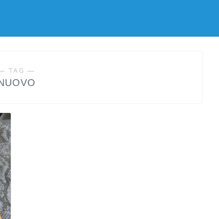
― TAG ―
NUOVO