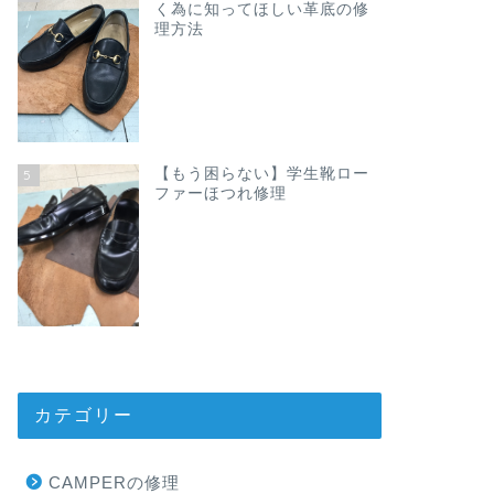
く為に知ってほしい革底の修
理方法
【もう困らない】学生靴ロー
5
ファーほつれ修理
カテゴリー
CAMPERの修理