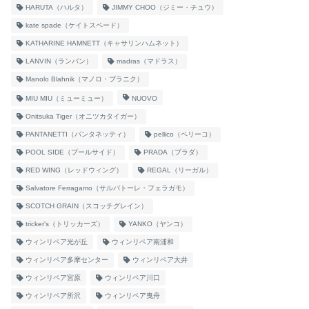
HARUTA（ハルタ）
JIMMY CHOO（ジミー・チュウ）
kate spade（ケイトスペード）
KATHARINE HAMNETT（キャサリンハムネット）
LANVIN（ランバン）
madras（マドラス）
Manolo Blahnik（マノロ・ブラニク）
MIU MIU（ミューミュー）
NUOVO
Onitsuka Tiger（オニツカタイガー）
PANTANETTI（パンタネッティ）
pellico（ペリーコ）
POOL SIDE（プールサイド）
PRADA（プラダ）
RED WING（レッドウィング）
REGAL（リーガル）
Salvatore Ferragamo（サルバトーレ・フェラガモ）
SCOTCH GRAIN（スコッチグレイン）
tricker's（トリッカーズ）
YANKO（ヤンコ）
ウィンリペア光が丘
ウィンリペア南浦和
ウィンリペア多摩センター
ウィンリペア大井
ウィンリペア宮原
ウィンリペア川口
ウィンリペア所沢
ウィンリペア曳舟