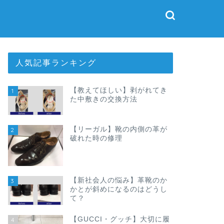
人気記事ランキング
【教えてほしい】剥がれてき
1
た中敷きの交換方法
【リーガル】靴の内側の革が
2
破れた時の修理
【新社会人の悩み】革靴のか
3
かとが斜めになるのはどうし
て？
【GUCCI・グッチ】大切に履
4