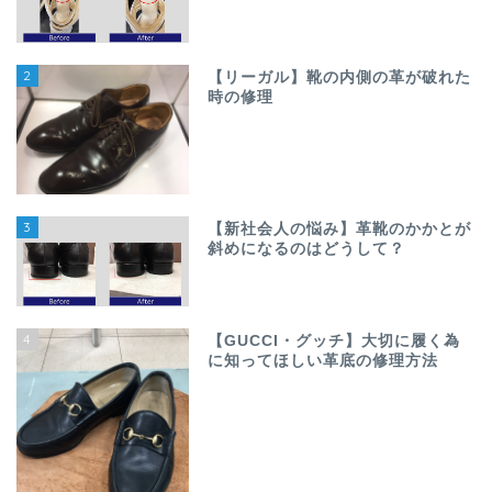
2
【リーガル】靴の内側の革が破れた
時の修理
3
【新社会人の悩み】革靴のかかとが
斜めになるのはどうして？
4
【GUCCI・グッチ】大切に履く為
に知ってほしい革底の修理方法