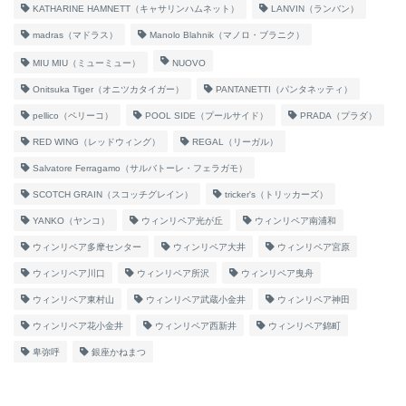
KATHARINE HAMNETT（キャサリンハムネット）
LANVIN（ランバン）
madras（マドラス）
Manolo Blahnik（マノロ・ブラニク）
MIU MIU（ミューミュー）
NUOVO
Onitsuka Tiger（オニツカタイガー）
PANTANETTI（パンタネッティ）
pellico（ペリーコ）
POOL SIDE（プールサイド）
PRADA（プラダ）
RED WING（レッドウィング）
REGAL（リーガル）
Salvatore Ferragamo（サルバトーレ・フェラガモ）
SCOTCH GRAIN（スコッチグレイン）
tricker's（トリッカーズ）
YANKO（ヤンコ）
ウィンリペア光が丘
ウィンリペア南浦和
ウィンリペア多摩センター
ウィンリペア大井
ウィンリペア宮原
ウィンリペア川口
ウィンリペア所沢
ウィンリペア曳舟
ウィンリペア東村山
ウィンリペア武蔵小金井
ウィンリペア神田
ウィンリペア花小金井
ウィンリペア西新井
ウィンリペア錦町
卑弥呼
銀座かねまつ