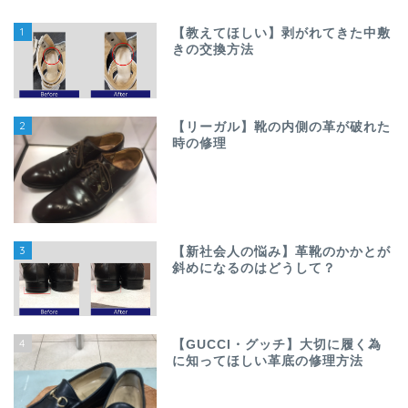
1
【教えてほしい】剥がれてきた中敷
きの交換方法
2
【リーガル】靴の内側の革が破れた
時の修理
3
【新社会人の悩み】革靴のかかとが
斜めになるのはどうして？
4
【GUCCI・グッチ】大切に履く為
に知ってほしい革底の修理方法