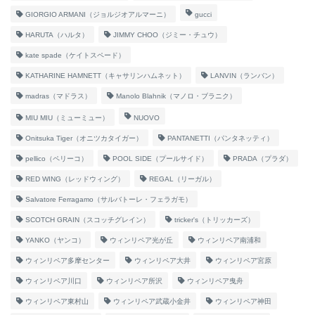
GIORGIO ARMANI（ジョルジオアルマーニ）
gucci
HARUTA（ハルタ）
JIMMY CHOO（ジミー・チュウ）
kate spade（ケイトスペード）
KATHARINE HAMNETT（キャサリンハムネット）
LANVIN（ランバン）
madras（マドラス）
Manolo Blahnik（マノロ・ブラニク）
MIU MIU（ミューミュー）
NUOVO
Onitsuka Tiger（オニツカタイガー）
PANTANETTI（パンタネッティ）
pellico（ペリーコ）
POOL SIDE（プールサイド）
PRADA（プラダ）
RED WING（レッドウィング）
REGAL（リーガル）
Salvatore Ferragamo（サルバトーレ・フェラガモ）
SCOTCH GRAIN（スコッチグレイン）
tricker's（トリッカーズ）
YANKO（ヤンコ）
ウィンリペア光が丘
ウィンリペア南浦和
ウィンリペア多摩センター
ウィンリペア大井
ウィンリペア宮原
ウィンリペア川口
ウィンリペア所沢
ウィンリペア曳舟
ウィンリペア東村山
ウィンリペア武蔵小金井
ウィンリペア神田