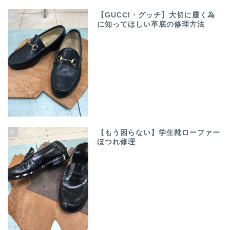
4
【GUCCI・グッチ】大切に履く為
に知ってほしい革底の修理方法
5
【もう困らない】学生靴ローファー
ほつれ修理