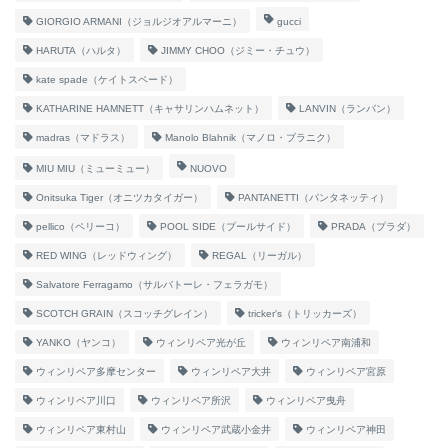
GIORGIO ARMANI（ジョルジオアルマーニ）
gucci
HARUTA（ハルタ）
JIMMY CHOO（ジミー・チュウ）
kate spade（ケイトスペード）
KATHARINE HAMNETT（キャサリンハムネット）
LANVIN（ランバン）
madras（マドラス）
Manolo Blahnik（マノロ・ブラニク）
MIU MIU（ミューミュー）
NUOVO
Onitsuka Tiger（オニツカタイガー）
PANTANETTI（パンタネッティ）
pellico（ペリーコ）
POOL SIDE（プールサイド）
PRADA（プラダ）
RED WING（レッドウィング）
REGAL（リーガル）
Salvatore Ferragamo（サルバトーレ・フェラガモ）
SCOTCH GRAIN（スコッチグレイン）
tricker's（トリッカーズ）
YANKO（ヤンコ）
ウィンリペア光が丘
ウィンリペア南浦和
ウィンリペア多摩センター
ウィンリペア大井
ウィンリペア宮原
ウィンリペア川口
ウィンリペア所沢
ウィンリペア曳舟
ウィンリペア東村山
ウィンリペア武蔵小金井
ウィンリペア神田